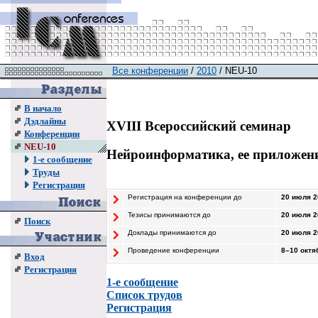
Все конференции
/
2010
/ NEU-10
В начало
Дэдлайны
XVIII Всероссийский семинар
Конференции
NEU-10
Нейроинформатика, ее приложен
1-е сообщение
Труды
Регистрация
Регистрация на конференции до
20 июля 20
Тезисы принимаются до
20 июля 20
Поиск
Доклады принимаются до
20 июля 20
Проведение конференции
8–10
октяб
Вход
Регистрация
1-е сообщение
Список трудов
Регистрация