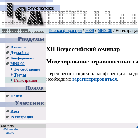
Все конференции
/
2009
/
MNS-09
/ Регистраци
В начало
XII Всероссийский семинар
Дэдлайны
Конференции
Моделирование неравновесных с
MNS-09
1-е сообщение
Перед регистрацией на конференции вы 
Труды
необходимо
зарегистрироваться
.
Регистрация
Поиск
Вход
Регистрация
Contacts:
Webmaster
Institute