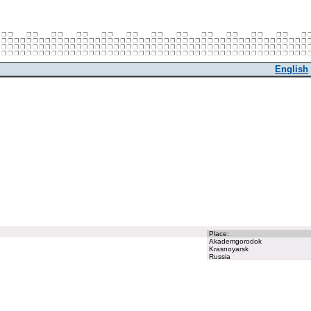
English
Place:
Akademgorodok
Krasnoyarsk
Russia