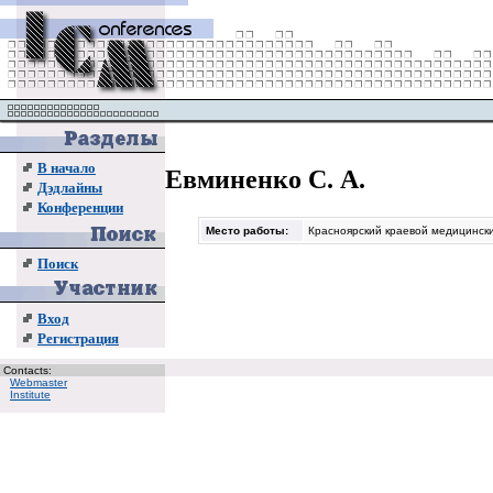
В начало
Евминенко С. А.
Дэдлайны
Конференции
Место работы:
Красноярский краевой медицинск
Поиск
Вход
Регистрация
Contacts:
Webmaster
Institute