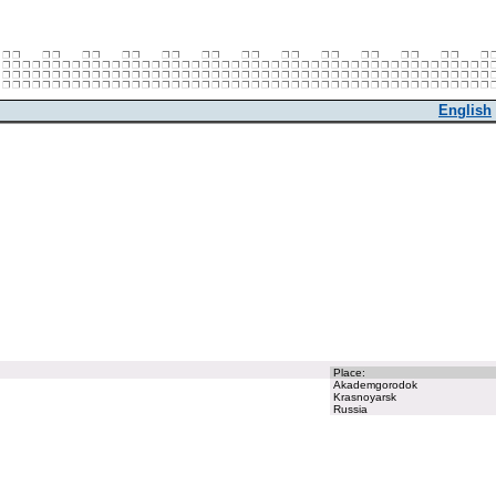
English
Place:
Akademgorodok
Krasnoyarsk
Russia