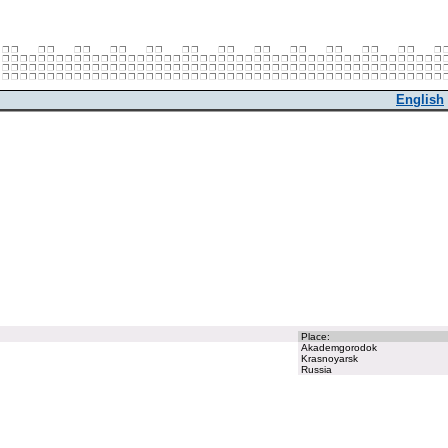
English
Place:
Akademgorodok
Krasnoyarsk
Russia