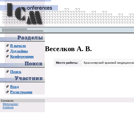
В начало
Веселков А. В.
Дэдлайны
Конференции
Место работы:
Красноярский краевой медицинск
Поиск
Вход
Регистрация
Contacts:
Webmaster
Institute