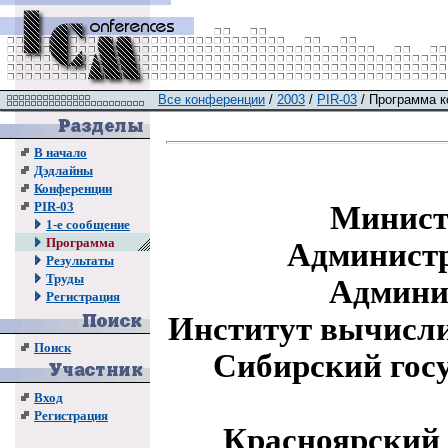
Все конференции
/
2003
/
PIR-03
/ Программа 
В начало
Дэдлайны
Конференции
PIR-03
Минист
1-е сообщение
Программа
Администр
Результаты
Труды
Админис
Регистрация
Институт вычисл
Поиск
Сибирский гос
Вход
Регистрация
Красноярский 