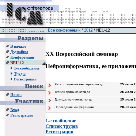
Все конференции
/
2012
/ NEU-12
В начало
Дэдлайны
XX Всероссийский семинар
Конференции
NEU-12
Нейроинформатика, ее приложен
1-е сообщение
Труды
Регистрация
Регистрация на конференции до
25 июля 20
Тезисы принимаются до
25 июля 20
Поиск
Доклады принимаются до
25 июля 20
Проведение конференции
28–30
сент
Вход
Регистрация
1-е сообщение
Список трудов
Регистрация