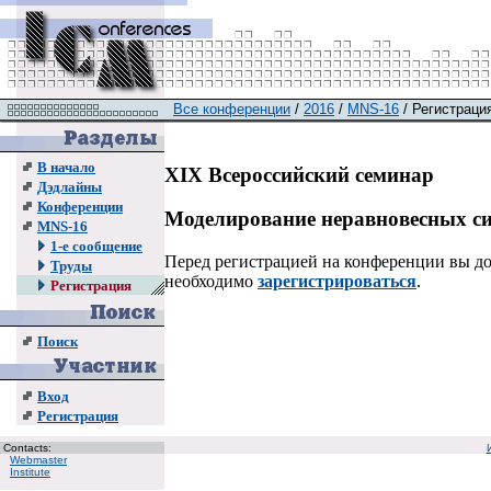
Все конференции
/
2016
/
MNS-16
/ Регистраци
В начало
XIX Всероссийский семинар
Дэдлайны
Конференции
Моделирование неравновесных с
MNS-16
1-е сообщение
Перед регистрацией на конференции вы 
Труды
необходимо
зарегистрироваться
.
Регистрация
Поиск
Вход
Регистрация
Contacts:
Webmaster
Institute