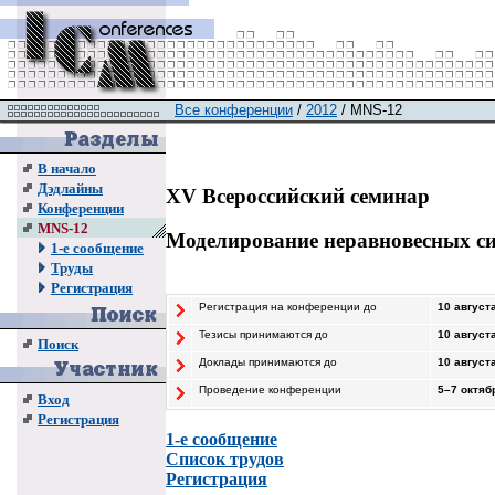
Все конференции
/
2012
/ MNS-12
В начало
Дэдлайны
XV Всероссийский семинар
Конференции
MNS-12
Моделирование неравновесных с
1-е сообщение
Труды
Регистрация
Регистрация на конференции до
10 августа
Тезисы принимаются до
10 августа
Поиск
Доклады принимаются до
10 августа
Проведение конференции
5–7
октябр
Вход
Регистрация
1-е сообщение
Список трудов
Регистрация