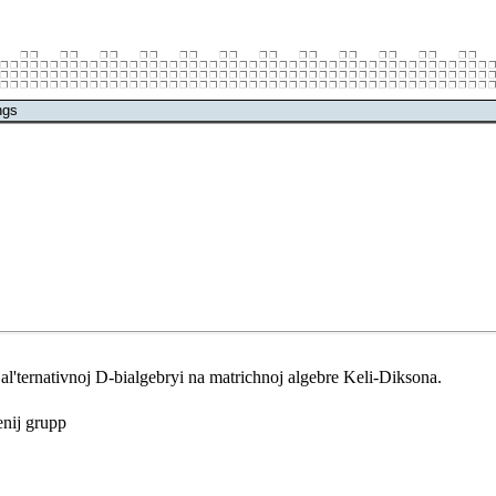
ngs
 al'ternativnoj D-bialgebryi na matrichnoj algebre Keli-Diksona.
enij grupp