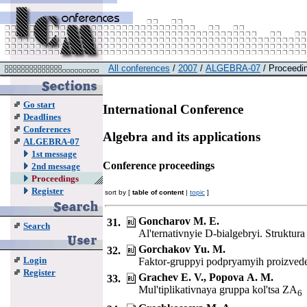
All conferences
/
2007
/
ALGEBRA-07
/ Proceedi
Go start
International Conference
Deadlines
Conferences
Algebra and its applications
ALGEBRA-07
1st message
Conference proceedings
2nd message
Proceedings
Register
sort by [
table of content
|
topic
]
Goncharov M. E.
31.
Search
Al'ternativnyie D-bialgebryi. Struktura
Gorchakov Yu. M.
32.
Login
Faktor-gruppyi podpryamyih proizved
Register
Grachev E. V., Popova A. M.
33.
Mul'tiplikativnaya gruppa kol'tsa ZA
6