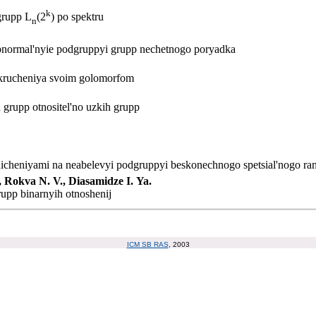
k
grupp L
(2
) po spektru
n
ubnormal'nyie podgruppyi grupp nechetnogo poryadka
 krucheniya svoim golomorfom
 grupp otnositel'no uzkih grupp
anicheniyami na neabelevyi podgruppyi beskonechnogo spetsial'nogo r
, Rokva N. V., Diasamidze I. Ya.
rupp binarnyih otnoshenij
ICM SB RAS
, 2003