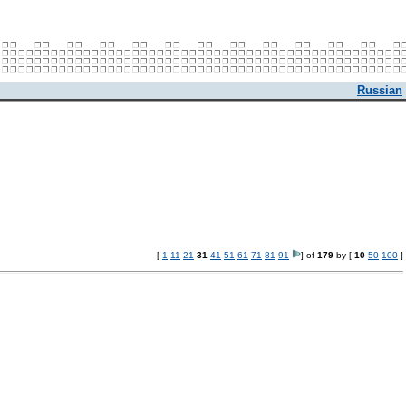
Russian
[
1
11
21
31
41
51
61
71
81
91
] of
179
by [
10
50
100
]