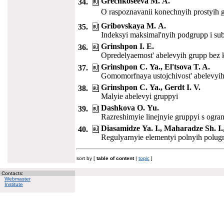
Grechkoseeva M. A.
34.
O raspoznavanii konechnyih prostyih 
Gribovskaya M. A.
35.
Indeksyi maksimal'nyih podgrupp i s
Grinshpon I. E.
36.
Opredelyaemost' abelevyih grupp bez
Grinshpon C. Ya., El'tsova T. A.
37.
Gomomorfnaya ustojchivost' abelevyih
Grinshpon C. Ya., Gerdt I. V.
38.
Malyie abelevyi gruppyi
Dashkova O. Yu.
39.
Razreshimyie linejnyie gruppyi s ogr
Diasamidze Ya. I., Maharadze Sh. I.
40.
Regulyarnyie elementyi polnyih polug
sort by [
table of content
|
topic
]
Contacts:
Webmaster
Institute