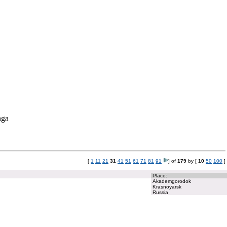
anga
[
1
11
21
31
41
51
61
71
81
91
] of
179
by [
10
50
100
]
Place:
Akademgorodok
Krasnoyarsk
Russia